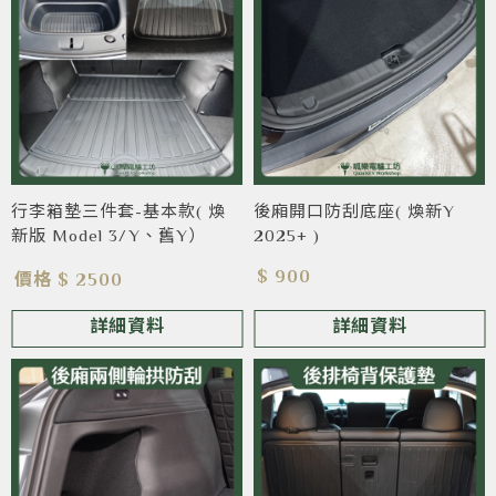
行李箱墊三件套-基本款( 煥
後廂開口防刮底座( 煥新Y
新版 Model 3/Y、舊Y）
2025+ )
$ 900
價格 $ 2500
詳細資料
詳細資料