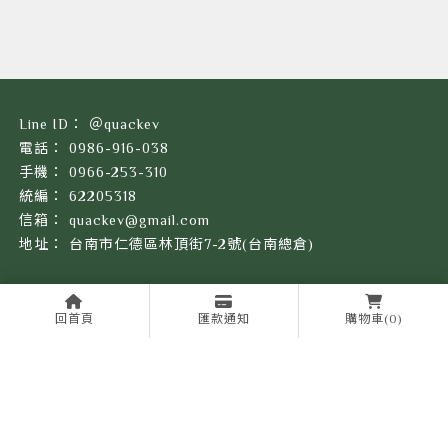
＠quackev
0986-916-038
0966-253-310
62205318
quackev@gmail.com
台南市仁德區林頂街7-2號(台南總倉)
呱樂起源
限時優惠
產品目錄
回首頁
匯款通知
購物車
(0)
完工分享
服務據點
聯絡我們
特斯拉改裝
台南特斯拉改裝
仁德區特斯拉改裝
特斯拉電動車改裝
台南特斯拉電動車改裝