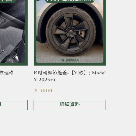
致紋理款
19吋輪框節能蓋-【Y1款】( Model
Y 2025+)
$ 3600
料
詳細資料