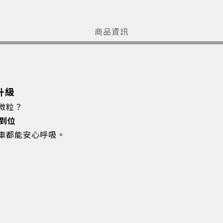
商品資訊
網升級
微粒？
到位
車都能安心呼吸。