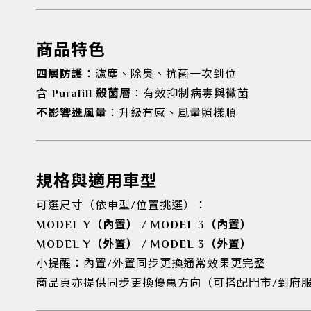
商品特色
四層防護
：濾塵、除臭、抗菌一次到位
含
Purafill 殺菌層
：有效抑制病毒與黴菌
不影響進風量
：升級有感、風量照樣順
規格與適用車型
可選尺寸（依車型/位置挑選）：
MODEL Y（內置）
/
MODEL 3（內置）
MODEL Y（外置）
/
MODEL 3（外置）
小提醒：內置/外置同步更換通常效果更完整
商品頁亦提供同步更換優惠方向（可搭配門市/到府