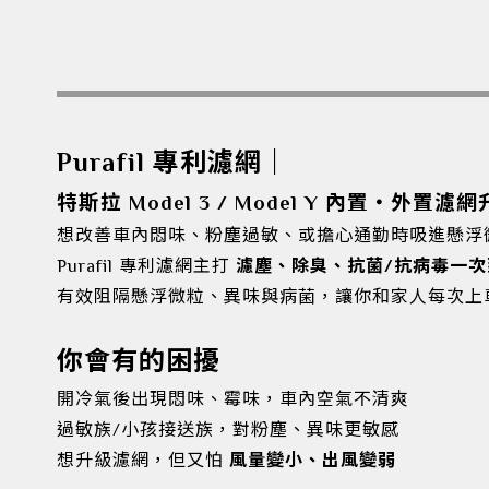
Purafil 專利濾網｜
特斯拉 Model 3 / Model Y 內置・外置濾
想改善車內悶味、粉塵過敏、或擔心通勤時吸進懸浮
Purafil 專利濾網主打
濾塵、除臭、抗菌/抗病毒一次
有效阻隔懸浮微粒、異味與病菌，讓你和家人每次上
你會有的困擾
開冷氣後出現悶味、霉味，車內空氣不清爽
過敏族/小孩接送族，對粉塵、異味更敏感
想升級濾網，但又怕
風量變小、出風變弱