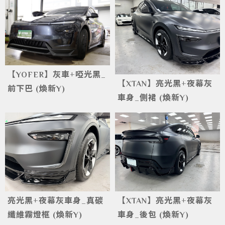
【YOFER】灰車+啞光黑_
【XTAN】亮光黑+夜幕灰
前下巴 (煥新Y)
車身_側裙 (煥新Y)
亮光黑+夜幕灰車身_真碳
【XTAN】亮光黑+夜幕灰
纖維霧燈框 (煥新Y)
車身_後包 (煥新Y)