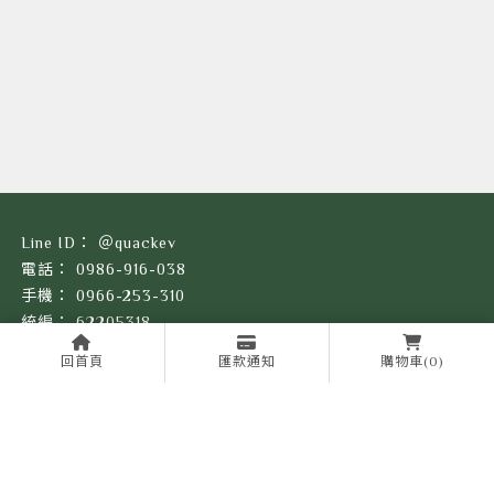
＠quackev
0986-916-038
0966-253-310
62205318
quackev@gmail.com
回首頁
匯款通知
購物車
(0)
台南市仁德區林頂街7-2號(台南總倉)
呱樂起源
限時優惠
產品目錄
完工分享
服務據點
聯絡我們